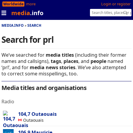
Worldwide
more
Login or register
media
.info
MEDIA.INFO
SEARCH
Search for prl
We’ve searched for
media titles
(including their former
names and callsigns),
tags
,
places
, and
people
named
‘prl’, and for
media news stories
. We’ve also attempted
to correct some misspellings, too.
Media titles and organisations
Radio
104,7 Outaouais
Outaouais
106,9 Mauricie